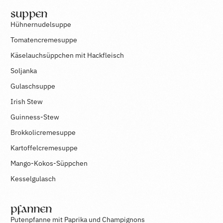
Suppen
Hühnernudelsuppe
Tomatencremesuppe
Käselauchsüppchen mit Hackfleisch
Soljanka
Gulaschsuppe
Irish Stew
Guinness-Stew
Brokkolicremesuppe
Kartoffelcremesuppe
Mango-Kokos-Süppchen
Kesselgulasch
Pfannen
Putenpfanne mit Paprika und Champignons