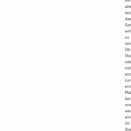
vor
all
au
da
Gef
wi
zu
sei
Ob
St
od
vie
au
zu
ers
Ma
bei
uns
we
ei
im
Sta