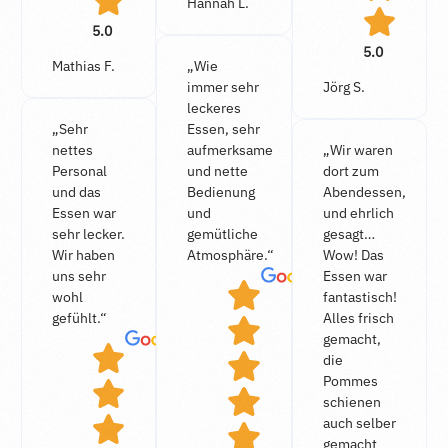
Hannah L.
5.0
5.0
Mathias F.
„Wie
immer sehr
Jörg S.
leckeres
„Sehr
Essen, sehr
nettes
aufmerksame
„Wir waren
Personal
und nette
dort zum
und das
Bedienung
Abendessen,
Essen war
und
und ehrlich
sehr lecker.
gemütliche
gesagt…
Wir haben
Atmosphäre.“
Wow! Das
uns sehr
Essen war
wohl
fantastisch!
gefühlt.“
Alles frisch
gemacht,
die
Pommes
schienen
auch selber
gemacht