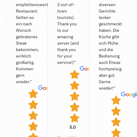
empfehlenswertes
2 out-of-
diversen
Restaurant.
town
Gerichte
Selten so
tourists).
lecker
ein nach
Thank you
geschmeckt
Wunsch
to our
haben. Die
gebratenes
amazing
Küche gibt
Steak
server (and
sich Mühe
bekommen,
thank you
und die
wirklich
for your
Bedienung
großartig.
service!)“
auch Etwas
Kommen
hochpreisig
gern
aber gut.
wieder.“
Gerne
wieder!“
5.0