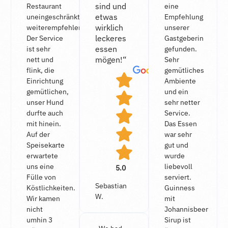
sind und
Restaurant
eine
etwas
uneingeschränkt
Empfehlung
wirklich
weiterempfehlen.
unserer
leckeres
Der Service
Gastgeberin
essen
ist sehr
gefunden.
mögen!“
nett und
Sehr
flink, die
gemütliches
Einrich­tung
Ambiente
gemütlichen,
und ein
unser Hund
sehr netter
durfte auch
Service.
mit hinein.
Das Essen
Auf der
war sehr
Speisekarte
gut und
erwartete
wurde
uns eine
liebevoll
5.0
Fülle von
serviert.
Sebastian
Köstlichkeiten.
Guinness
W.
Wir kamen
mit
nicht
Johannisbeer
umhin 3
Sirup ist