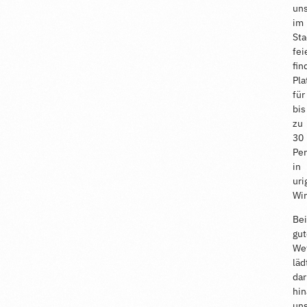
un
im
Sta
fei
fin
Pla
für
bis
zu
30
Pe
in
uri
Wi
Be
gu
We
läd
da
hi
un