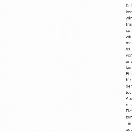
Daf
ko
wir
fri
so
wi
ma
es
vo
un
ken
Fin
für
de
loc
Ab
rus
Pla
zu
Tei
od