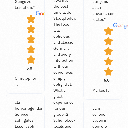
„We had
Gänge zu
übrigens
the best
bestellen.“
auch
time at der
unverschämt
Stadtpfeifer.
lecker.“
The food
was
delicious
and classic
German,
and every
interaction
with our
5.0
server was
Christopher
simply
5.0
T.
delightful.
What a
Markus F.
great
„Ein
experience
hervorragender
for our
„Ein
Service,
group (2
schöner
sehr gutes
Schönebeck
Laden in
Essen, sehr
locals and
dem die