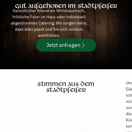
Gut aufgehoben im Stadtpfeifer
Gemütlicher Abend am Wirtshaustisch,
fröhliche Feier im Haus oder individuell
abgestimmtes Catering. Wir sorgen dafür,
dass alles passt und Sie sich rundum
wohlfühlen.
Jetzt anfragen
Stimmen aus dem
Un
Stadtpfeifer
Gä
sc
nic
nur
die
Kü
so