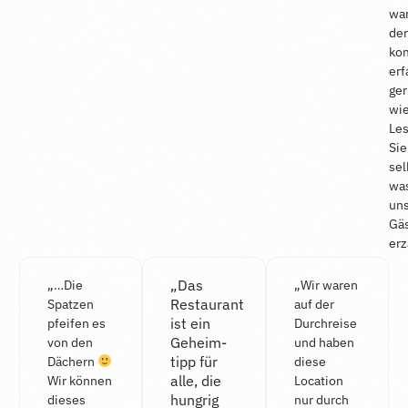
war
der
ko
er
ger
wie
Le
Sie
sel
wa
un
Gä
erz
„Das
„…Die
„Wir waren
Restaurant
Spatzen
auf der
ist ein
pfeifen es
Durchreise
Geheim­
von den
und haben
tipp für
Dächern
diese
alle, die
Wir können
Location
hungrig
dieses
nur durch