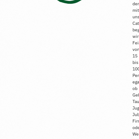
de
mi
un
Cat
beg
wir
Fei
vo
15
bis
10
Pe
ega
ob
Geb
Tau
Ju
Jub
Fi
od
Wei